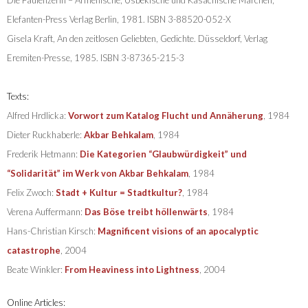
Die Faulenzerin – Armenische, Usbekische und Kasachische Märchen,
Elefanten-Press Verlag Berlin, 1981. ISBN 3-88520-052-X
Gisela Kraft, An den zeitlosen Geliebten, Gedichte. Düsseldorf, Verlag
Eremiten-Presse, 1985. ISBN 3-87365-215-3
Texts:
Alfred Hrdlicka:
Vorwort zum Katalog Flucht und Annäherung
, 1984
Dieter Ruckhaberle:
Akbar Behkalam
, 1984
Frederik Hetmann:
Die Kategorien “Glaubwürdigkeit” und
“Solidarität” im Werk von Akbar Behkalam
, 1984
Felix Zwoch:
Stadt + Kultur = Stadtkultur?
, 1984
Verena Auffermann:
Das Böse treibt höllenwärts
, 1984
Hans-Christian Kirsch:
Magnificent visions of an apocalyptic
catastrophe
, 2004
Beate Winkler:
From Heaviness into Lightness
, 2004
Online Articles: