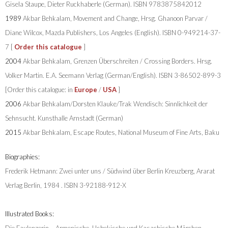
Gisela Staupe, Dieter Ruckhaberle (German). ISBN 9783875842012
1989
Akbar Behkalam, Movement and Change, Hrsg. Ghanoon Parvar /
Diane Wilcox, Mazda Publishers, Los Angeles (English). ISBN 0-949214-37-
7 [
Order this
catalogue
]
2004
Akbar Behkalam, Grenzen Überschreiten / Crossing Borders. Hrsg.
Volker Martin. E.A. Seemann Verlag (German/English). ISBN 3-86502-899-3
[Order this catalogue: in
Europe
/
USA
]
2006
Akbar Behkalam/Dorsten Klauke/Trak Wendisch: Sinnlichkeit der
Sehnsucht. Kunsthalle Arnstadt (German)
2015
Akbar Behkalam, Escape Routes, National Museum of Fine Arts, Baku
Biographies:
Frederik Hetmann: Zwei unter uns / Südwind über Berlin Kreuzberg, Ararat
Verlag Berlin, 1984 . ISBN 3-92188-912-X
Illustrated Books: